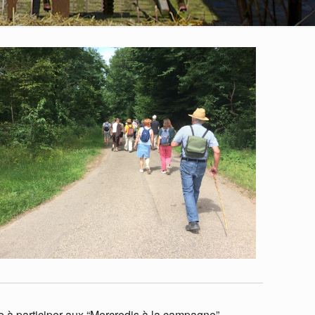
 365
Outlook Live
te à participer aux “Mercredis à la campagne”.