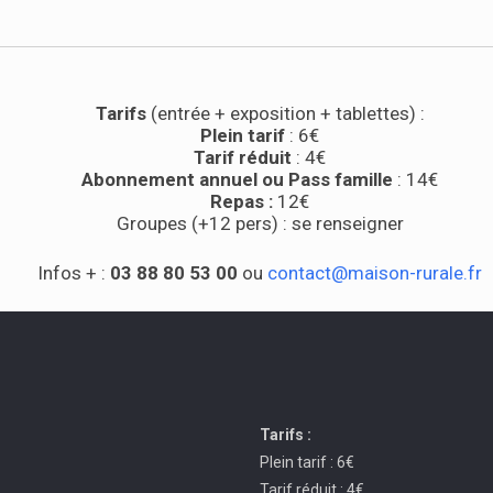
Tarifs
(entrée + exposition + tablettes) :
Plein tarif
: 6€
Tarif réduit
: 4€
Abonnement annuel ou Pass famille
: 14€
Repas :
12€
Groupes (+12 pers) : se renseigner
Infos + :
03 88 80 53 00
ou
contact@maison-rurale.fr
Tarifs :
Plein tarif : 6€
Tarif réduit : 4€