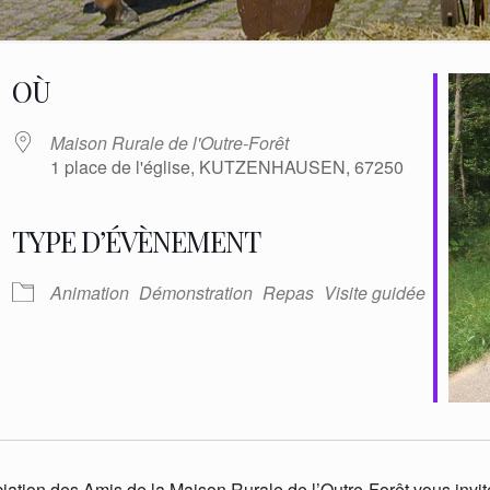
OÙ
Maison Rurale de l'Outre-Forêt
1 place de l'église, KUTZENHAUSEN, 67250
TYPE D’ÉVÈNEMENT
oogle
iCalendar
Office
Animation
Démonstration
Repas
Visite guidée
ociation des Amis de la Maison Rurale de l’Outre-Forêt vous invi