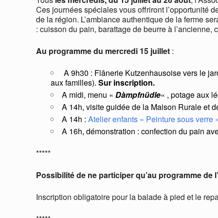
Ces journées spéciales vous offriront l’opportunité de
de la région. L’ambiance authentique de la ferme ser
: cuisson du pain, barattage de beurre à l’ancienne, 
Au programme
du mercredi 15 juillet
:
A 9h30 : Flânerie Kutzenhausoise vers le jard
aux familles).
Sur inscription.
A midi, menu «
Dàmpfnüdle
« , potage aux l
A 14h, visite guidée de la Maison Rurale et de
A 14h :
Atelier enfants « Peinture sous verre 
A 16h, démonstration : confection du pain av
*****
Possibilité de ne participer qu’au programme de l
Inscription obligatoire pour la balade à pied et le re