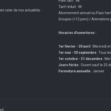
Plein tarif : 6€
Tarif réduit : 4€
en rater de nos actualités :
Abonnement annuel ou Pass famil
Groupes (+12 pers) / Animations 
Horaires d'ouvertures :
1er février - 30 avril
: Mercredi et
1er mai - 30 septembre
: Tous le
1er octobre - 31 décembre
: Mer
Jours fériés
: Ouvert sauf le 25 
Fermeture annuelle
: Janvier.
ved