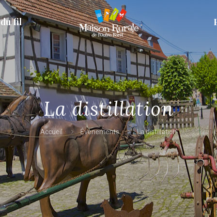
du fil
La distillation
Accueil
Évènements
La distillation